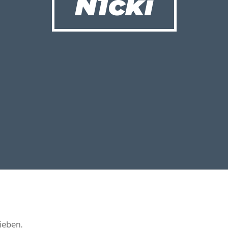
N1cki
ieben.