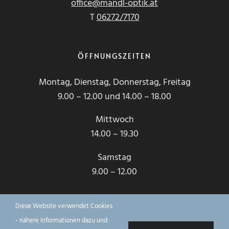
office@mandl-optik.at
T
06272/7170
ÖFFNUNGSZEITEN
Montag, Dienstag, Donnerstag, Freitag
9.00 – 12.00 und 14.00 – 18.00
Mittwoch
14.00 – 19.30
Samstag
9.00 – 12.00
Diese Website verwendet Cookies
© Copyright
2026 Mandl
- nähere Informationen dazu und
OPTIK
|
Impressum
|
Datenschutz
|
Salzburg